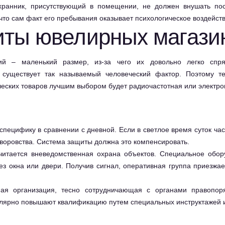
ранник, присутствующий в помещении, не должен внушать посе
 что сам факт его пребывания оказывает психологическое воздейств
ты ювелирных магази
ий – маленький размер, из-за чего их довольно легко спр
существует так называемый человеческий фактор. Поэтому т
еских товаров лучшим выбором будет радиочастотная или электро
пецифику в сравнении с дневной. Если в светлое время суток час
 воровства. Система защиты должна это компенсировать.
читается вневедомственная
охрана объектов
. Специальное обор
 окна или двери. Получив сигнал, оперативная группа приезжае
ная организация, тесно сотрудничающая с органами правопор
улярно повышают квалификацию путем специальных инструктажей и