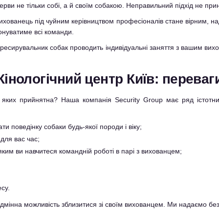
 нерви не тільки собі, а й своїм собакою. Неправильний підхід не при
Вихованець під чуйним керівництвом професіоналів стане вірним, на
нуватиме всі команди.
дресирувальник собак проводить індивідуальні заняття з вашим ви
Кінологічний центр Київ: переваг
и яких прийнятна? Наша компанія Security Group має ряд істотни
и поведінку собаки будь-якої породи і віку;
 для вас час;
ким ви навчитеся командній роботі в парі з вихованцем;
есу.
ідмінна можливість зблизитися зі своїм вихованцем. Ми надаємо безко