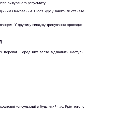
несе очікуваного результату.
дійним і вихованим. Після курсу занять ви станете
хованцем. У другому випадку тренування проходять
и
х переваг. Серед них варто відзначити наступні
штовні консультації в будь-який час. Крім того, є