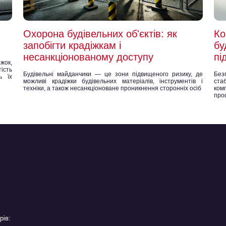
Охорона будівельних об'єктів: як
Ко
запобігти крадіжкам і
бу
несанкціонованому доступу
пі
жок,
ість
Будівельні майданчики — це зони підвищеного ризику, де
Без
ь їх
можливі крадіжки будівельних матеріалів, інструментів і
ста
техніки, а також несанкціоноване проникнення сторонніх осіб
ком
про
рів: