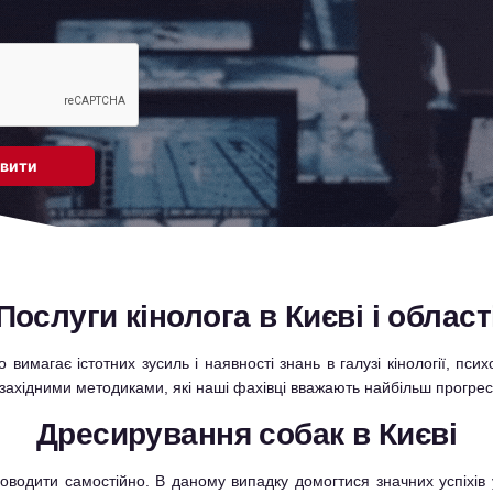
Послуги кінолога в Києві і област
имагає істотних зусиль і наявності знань в галузі кінології, псих
 західними методиками, які наші фахівці вважають найбільш прогре
Дресирування собак в Києві
одити самостійно. В даному випадку домогтися значних успіхів у