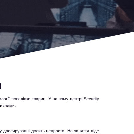
і
ології поведінки тварин. У нашому центрі Security
сивними.
 дресируванні досить непросто. На заняття піде