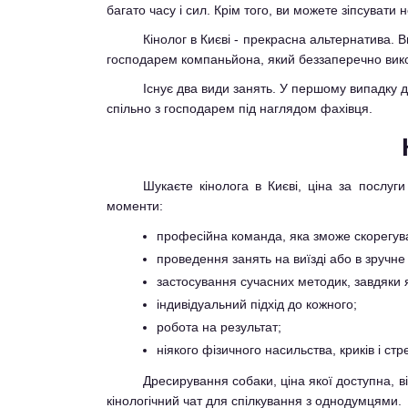
багато часу і сил. Крім того, ви можете зіпсувати
Кінолог в Києві - прекрасна альтернатива. 
господарем компаньйона, який беззаперечно вико
Існує два види занять. У першому випадку 
спільно з господарем під наглядом фахівця.
Шукаєте кінолога в Києві, ціна за послуг
моменти:
професійна команда, яка зможе скорегуват
проведення занять на виїзді або в зручне
застосування сучасних методик, завдяки я
індивідуальний підхід до кожного;
робота на результат;
ніякого фізичного насильства, криків і стр
Дресирування собаки, ціна якої доступна, в
кінологічний чат для спілкування з однодумцями.