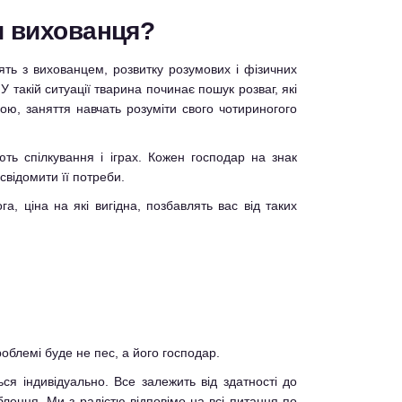
и вихованця?
нять з вихованцем, розвитку розумових і фізичних
 такій ситуації тварина починає пошук розваг, які
ою, заняття навчать розуміти свого чотириногого
ть спілкування і іграх. Кожен господар на знак
свідомити її потреби.
 ціна на які вигідна, позбавлять вас від таких
облемі буде не пес, а його господар.
ься індивідуально. Все залежить від здатності до
ленця. Ми з радістю відповімо на всі питання по