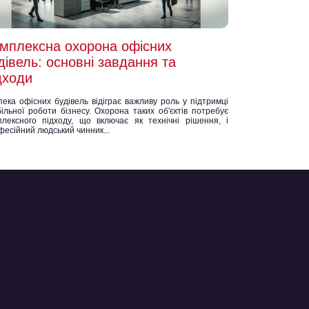
мплексна охорона офісних
дівель: основні завдання та
дходи
пека офісних будівель відіграє важливу роль у підтримці
більної роботи бізнесу. Охорона таких об'єктів потребує
плексного підходу, що включає як технічні рішення, і
фесійний людський чинник...