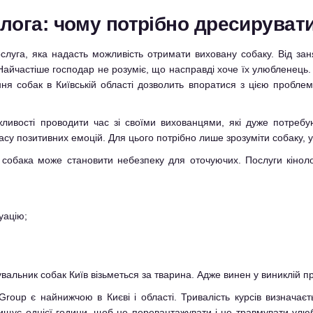
олога: чому потрібно дресируват
послуга, яка надасть можливість отримати виховану собаку. Від за
йчастіше господар не розуміє, що насправді хоче їх улюбленець. У
ня собак в Київській області дозволить впоратися з цією проблем
ивості проводити час зі своїми вихованцями, які дуже потребую
асу позитивних емоцій. Для цього потрібно лише зрозуміти собаку, у
бака може становити небезпеку для оточуючих. Послуги кінолога,
уацію;
альник собак Київ візьметься за тварина. Адже винен у виниклій пр
 Group є найнижчою в Києві і області. Тривалість курсів визначаєт
ищує однієї години, щоб не перевантажувати і не травмувати улюб