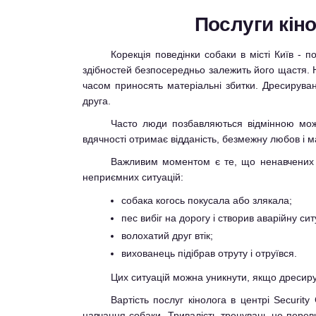
Послуги кін
Корекція поведінки собаки в місті Київ - 
здібностей безпосередньо залежить його щастя. На
часом приносять матеріальні збитки. Дресируван
друга.
Часто люди позбавляються відмінною можл
вдячності отримає відданість, безмежну любов і м
Важливим моментом є те, що ненавчених со
неприємних ситуацій:
собака когось покусала або злякала;
пес вибіг на дорогу і створив аварійну сит
волохатий друг втік;
вихованець підібрав отруту і отруївся.
Цих ситуацій можна уникнути, якщо дресирув
Вартість послуг кінолога в центрі Security
навчання собаки. Тривалість тренувань не перев