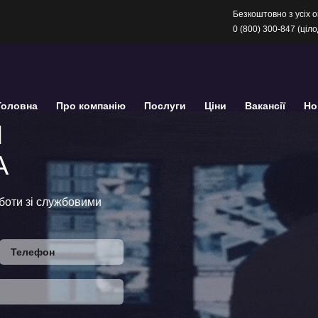
Безкоштовно з усіх о
0 (800) 300-847 (ціл
Головна
Про компанію
Послуги
Ціни
Вакансії
Но
И
А
боти зі службовими