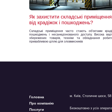
Як захистити складські приміщення
від крадіжок і пошкоджень?
Складські приміщення часто стають об'єктами краді
пошкоджень і несанкціонованого доступу. Висока варт
збережених товарів, техніки та обладнання робит
привабливою ціллю для зловмисників
м. Київ, Столичне шосе, 58
Головна
Про компанію
Безкоштовно з усіх операто
Послуги