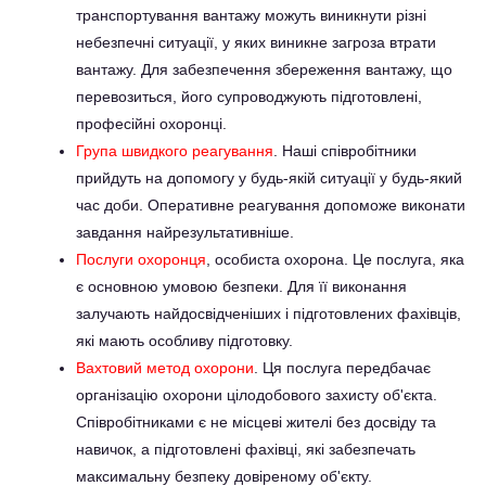
транспортування вантажу можуть виникнути різні
небезпечні ситуації, у яких виникне загроза втрати
вантажу. Для забезпечення збереження вантажу, що
перевозиться, його супроводжують підготовлені,
професійні охоронці.
Група швидкого реагування
. Наші співробітники
прийдуть на допомогу у будь-якій ситуації у будь-який
час доби. Оперативне реагування допоможе виконати
завдання найрезультативніше.
Послуги охоронця
, особиста охорона. Це послуга, яка
є основною умовою безпеки. Для її виконання
залучають найдосвідченіших і підготовлених фахівців,
які мають особливу підготовку.
Вахтовий метод охорони
. Ця послуга передбачає
організацію охорони цілодобового захисту об'єкта.
Співробітниками є не місцеві жителі без досвіду та
навичок, а підготовлені фахівці, які забезпечать
максимальну безпеку довіреному об'єкту.