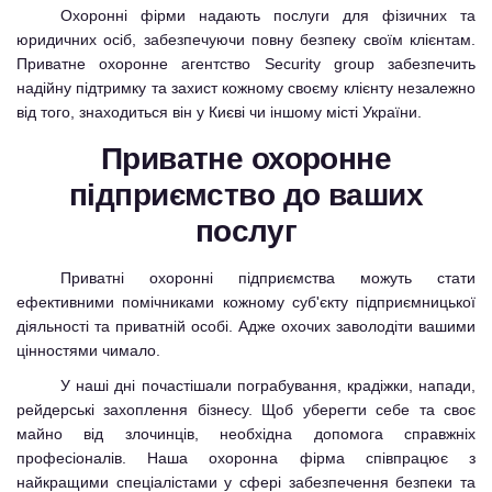
Охоронні фірми надають послуги для фізичних та
юридичних осіб, забезпечуючи повну безпеку своїм клієнтам.
Приватне охоронне агентство Security group забезпечить
надійну підтримку та захист кожному своєму клієнту незалежно
від того, знаходиться він у Києві чи іншому місті України.
Приватне охоронне
підприємство до ваших
послуг
Приватні охоронні підприємства можуть стати
ефективними помічниками кожному суб'єкту підприємницької
діяльності та приватній особі. Адже охочих заволодіти вашими
цінностями чимало.
У наші дні почастішали пограбування, крадіжки, напади,
рейдерські захоплення бізнесу. Щоб уберегти себе та своє
майно від злочинців, необхідна допомога справжніх
професіоналів. Наша охоронна фірма співпрацює з
найкращими спеціалістами у сфері забезпечення безпеки та