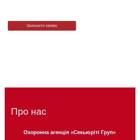
Заповнюйте анкету та отримуйте ексклюзивні умови
підключення.
Залишити заявку
Акція діє до
0 (800) 300-847
07.09.22
Безкоштовно з усіх операторів
(цілодобово)
Про нас
Охоронна агенція «Секьюріті Груп»