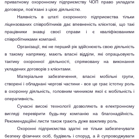
приватному охоронному підприємству ЧОП право укладати
договори, пов'язані з цією діяльністю.
Наявність в штаті охоронного підприємства тільки
ліцензованих співробітників дає впевненість клієнтові, що такі
працівники знавці своєї справи і є кваліфікованими
співробітниками компанії.
Організації, які не перший рік здійснюють свою діяльність
в такому напрямку, мають власні відділи, які опрацьовують
тактику охоронної діяльності, спрямовану на виконання
укладених договорів з клієнтами.
Матеріальне забезпечення, власні мобільні групи,
створені і обладнані чергові частини - все це грає істотну роль
в охоронну діяльність, головним чинником якої є мобільність і
оперативність.
Сучасні високі технології дозволяють в електронному
вигляді перевірити будь-яку компанію на благонадійність.
Рекомендаційні листи також грають дуже важливу роль.
Охоронні підприємства здатні не тільки забезпечувати
безпеку фізичних осіб, будівель і споруд, а й супроводжувати