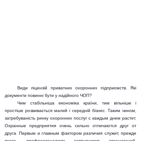
Види ліцензій приватних охоронних підприємств. Які
документи повинні бути у надійного ЧОП?
Чим стабільніша економіка країни, тим вільніше і
простіше розвивається малий і середній бізнес. Таким чином,
затребуваність ринку
охоронних послуг
с каждым днем растет.
Охранные предприятия очень сильно отличаются друг от
друга. Первым и главным фактором различия служит, прежде
всего, профессионализм сотрудников организаций,