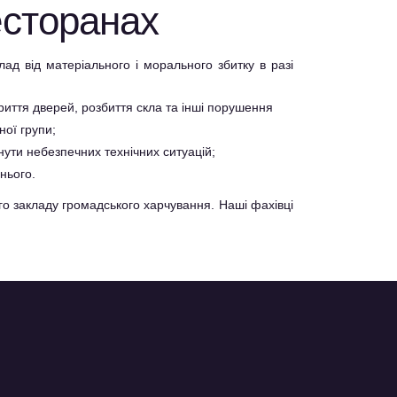
есторанах
ад від матеріального і морального збитку в разі
риття дверей, розбиття скла та інші порушення
ної групи;
нути небезпечних технічних ситуацій;
нього.
го закладу громадського харчування. Наші фахівці