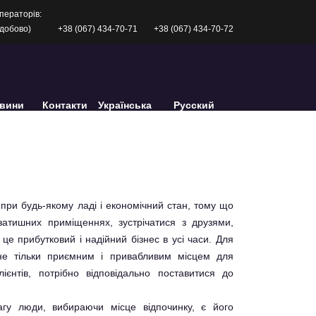
ператорів:
одобово)
+38 (067) 434-70-71
+38 (067) 434-70-72
вини
Контакти
Українська
Русский
при будь-якому ладі і економічний стан, тому що
затишних приміщеннях, зустрічатися з друзями,
е прибутковий і надійний бізнес в усі часи. Для
не тільки приємним і привабливим місцем для
єнтів, потрібно відповідально поставитися до
агу люди, вибираючи місце відпочинку, є його