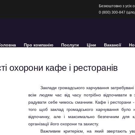
Безкоштовно з усіх о
0 (800) 300-847 (ціл
Головна
Про компанію
Послуги
Ціни
Вакансії
Но
і охорони кафе і ресторанів
Заклади громадського харчування затребувані 
всім людям час від часу потрібно відпочивати в 
радувати себе чимось смачним. Кафе і ресторани - ц
того щоб заклад громадського харчування було 
відпочинку, але і максимально безпечним для клі
організації його охорони та захисту.
Важливим критерієм, на який звертають ув