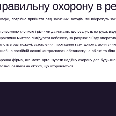
 правильну охорону в р
афе, потрібно прийняти ряд захисних заходів, які вбережуть закл
тривожною кнопкою і різними датчиками, що реагують на рухи, відк
рактично миттєво ліквідувати небезпеку за рахунок виїзду оператив
ізують в разі пожежі, затоплення, протікання газу, допомагаючи уник
об на постійній основі контролювати обстановку на об'єкті та біля 
хоронна фірма, яка може організувати надійну охорону для будь-яко
овної безпеки на об'єкті, що охороняється.