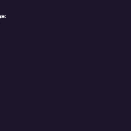
рів:
)