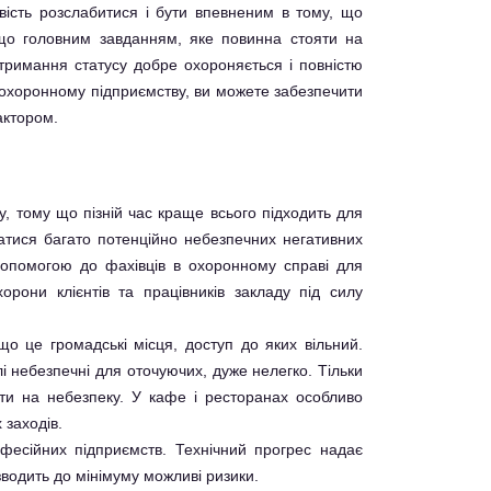
ивість розслабитися і бути впевненим в тому, що
к що головним завданням, яке повинна стояти на
отримання статусу добре охороняється і повністю
охоронному підприємству, ви можете забезпечити
актором.
у, тому що пізній час краще всього підходить для
ватися багато потенційно небезпечних негативних
 допомогою до фахівців в охоронному справі для
рони клієнтів та працівників закладу під силу
що це громадські місця, доступ до яких вільний.
лі небезпечні для оточуючих, дуже нелегко. Тільки
ати на небезпеку. У кафе і ресторанах особливо
 заходів.
офесійних підприємств. Технічний прогрес надає
зводить до мінімуму можливі ризики.