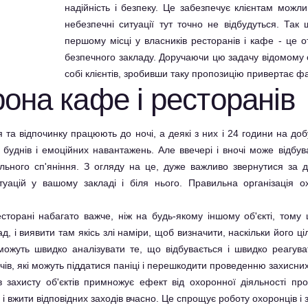
надійність і безпеку. Це забезпечує клієнтам можл
небезпечні ситуації тут точно не відбудуться. Та
першому місці у власників ресторанів і кафе - це 
безпечного закладу. Доручаючи цю задачу відомому 
собі клієнтів, зробивши таку пропозицію привертає ф
она кафе і ресторанів
 та відпочинку працюють до ночі, а деякі з них і 24 години на доб
х буднів і емоційних навантажень. Але ввечері і вночі може відбу
гольного сп'яніння. З огляду на це, дуже важливо звернутися за
ацій у вашому закладі і біля нього. Правильна організація охо
торані набагато важче, ніж на будь-якому іншому об'єкті, тому 
, і виявити там якісь злі наміри, щоб визначити, наскільки його ці
ожуть швидко аналізувати те, що відбувається і швидко реагув
ачів, які можуть піддатися паніці і перешкодити проведенню захисних
в захисту об'єктів примножує ефект від охоронної діяльності пр
 вжити відповідних заходів вчасно. Це спрощує роботу охоронців і 