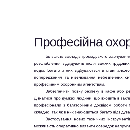
Професійна охор
Більшість закладів громадського харчування
розслаблення відвідувачів після важких трудови
подій. Багато з них відбуваються в стані алко
попередження та нівелювання небезпечних ситу
професійним охоронним агентствам.
Забезпечити повну безпеку в кафе або рес
Дізнатися про думках людини, що входить в заклад
професіонали з багаторічним досвідом роботи м
складно, так як в них знаходиться багато відвідув
Застосування нових технічних інструменті
можливість оперативно виявити осередок напруги і