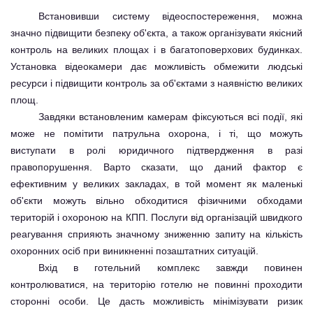
Встановивши систему відеоспостереження, можна
значно підвищити безпеку об'єкта, а також організувати якісний
контроль на великих площах і в багатоповерхових будинках.
Установка відеокамери дає можливість обмежити людські
ресурси і підвищити контроль за об'єктами з наявністю великих
площ.
Завдяки встановленим камерам фіксуються всі події, які
може не помітити патрульна охорона, і ті, що можуть
виступати в ролі юридичного підтвердження в разі
правопорушення. Варто сказати, що даний фактор є
ефективним у великих закладах, в той момент як маленькі
об'єкти можуть вільно обходитися фізичними обходами
територій і охороною на КПП. Послуги від організацій швидкого
реагування сприяють значному зниженню запиту на кількість
охоронних осіб при виникненні позаштатних ситуацій.
Вхід в готельний комплекс завжди повинен
контролюватися, на територію готелю не повинні проходити
сторонні особи. Це дасть можливість мінімізувати ризик