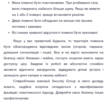
Вікна повинні бути пластиковими. При розбиванні скла
вони створюють набагато більше шуму. Якщо ви живете
на 1 або 2 поверсі, краще встановити решітки.
Двері повинні бути обладнані не менше ніж трьома
петлями і замками.
Всі ознаки тривалої відсутності повинні бути приховані.
Якщо у вас приватний будинок, то територія повинна
бути облагороджена відповідним чином (огорожі, паркани,
домашня сигналізація і інше). Все ж не варто економити на
безпеці своїх близьких і майна, послуги охорони мають зараз
доступну ціну. Завдяки їх роботі ви абсолютно спокійно
зможете відпочити закордоном, відвідувати ділові зустрічі і
залишати цінні папери в своєму кабінеті.
Співробітники компанії Security Group зі свого досвіду
знають, надійна охорона складається з кваліфікованих
фахівців і комплексного підходу. Довіряйте свою безпеку тільки
професіоналам.