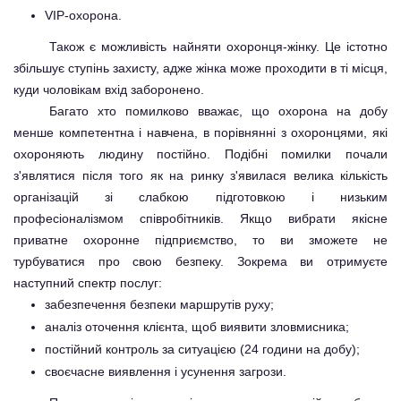
VIP-охорона.
Також є можливість найняти охоронця-жінку. Це істотно
збільшує ступінь захисту, адже жінка може проходити в ті місця,
куди чоловікам вхід заборонено.
Багато хто помилково вважає, що охорона на добу
менше компетентна і навчена, в порівнянні з охоронцями, які
охороняють людину постійно. Подібні помилки почали
з'являтися після того як на ринку з'явилася велика кількість
організацій зі слабкою підготовкою і низьким
професіоналізмом співробітників. Якщо вибрати якісне
приватне охоронне підприємство, то ви зможете не
турбуватися про свою безпеку. Зокрема ви отримуєте
наступний спектр послуг:
забезпечення безпеки маршрутів руху;
аналіз оточення клієнта, щоб виявити зловмисника;
постійний контроль за ситуацією (24 години на добу);
своєчасне виявлення і усунення загрози.