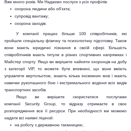
Вже много років. Ми Надаємо послуги з усіх профілів:
охорона людини або об'єкта;
супровід вантажу;
охорона заходів.
У компанії працює більше 100 співробітників, які
пройшли спеціальну фізичну та психологічну підготовку. Також
вони мають юридичні пізнання в своїй сфері. Більшість
співробітників мають титули в різних спортивних напрямках і
Майстер спорту. Якщо ви вирішите найняти охоронців на добу
з категорії VIP, то можете бути впевнені, що вони вміють
управляти вертольотом, знають кілька іноземних мов і мають
навички рукопашного бою і екстремального водіння всіх видів
транспортних засобів.
Якщо ви вирішите скористатися послугами
компанії
Security Group
, то відразу отримаєте в своє
розпорядження все її ресурси. При необхідності ми можемо
надати всі наявні ліцензії:
на роботу з державною таємницею;