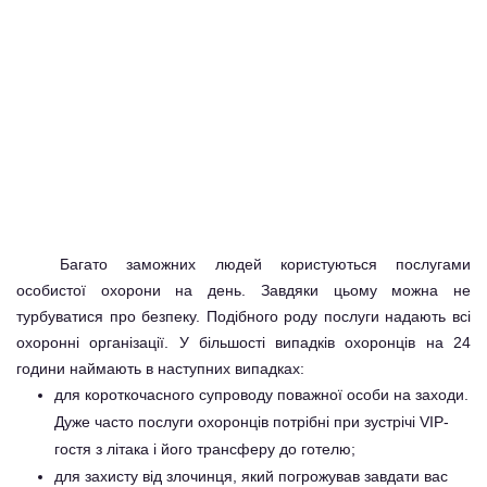
Багато заможних людей користуються
послугами
особистої охорони
на день. Завдяки цьому можна не
турбуватися про безпеку. Подібного роду послуги надають всі
охоронні організації. У більшості випадків охоронців на 24
години наймають в наступних випадках:
для короткочасного супроводу поважної особи на заходи.
Дуже часто послуги охоронців потрібні при зустрічі VIP-
гостя з літака і його трансферу до готелю;
для захисту від злочинця, який погрожував завдати вас