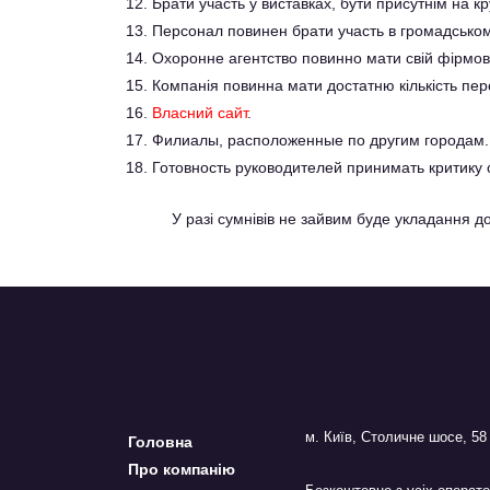
Брати участь у виставках, бути присутнім на кру
Персонал повинен брати участь в громадськом
Охоронне агентство повинно мати свій фірмов
Компанія повинна мати достатню кількість пер
Власний сайт
.
Филиалы, расположенные по другим городам.
Готовность руководителей принимать критику
У разі сумнівів не зайвим буде укладання до
м. Київ, Столичне шосе, 58
Головна
Про компанію