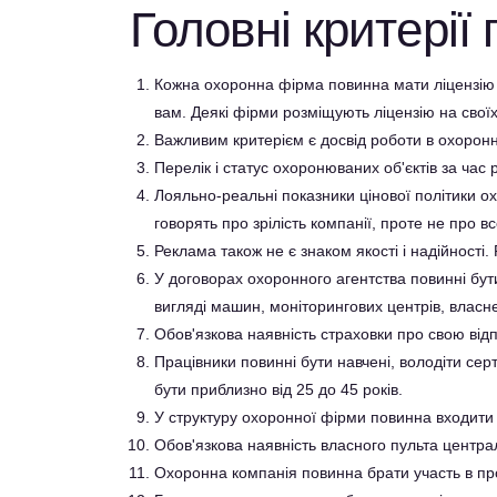
Головні критерії
Кожна охоронна фірма повинна мати ліцензію 
вам. Деякі фірми розміщують ліцензію на своїх
Важливим критерієм є досвід роботи в охоронн
Перелік і статус охоронюваних об'єктів за час 
Лояльно-реальні показники цінової політики о
говорять про зрілість компанії, проте не про вс
Реклама також не є знаком якості і надійності. 
У договорах охоронного агентства повинні бути
вигляді машин, моніторингових центрів, власне
Обов'язкова наявність страховки про свою відпо
Працівники повинні бути навчені, володіти сер
бути приблизно від 25 до 45 років.
У структуру охоронної фірми повинна входити
Обов'язкова наявність власного пульта центр
Охоронна компанія повинна брати участь в пр