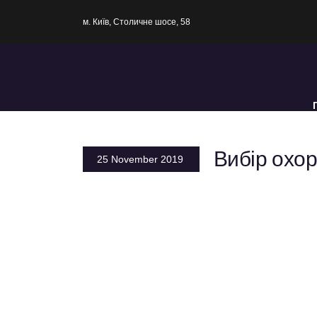
Skip
to
м. Київ, Столичне шосе, 58
content
Вибір охо
25 November 2019