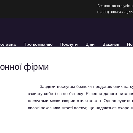
Безкоштовно з усіх о
0 (800) 300-847 (ціл
Головна
Про компанію
Послуги
Ціни
Вакансії
Но
ронної фірми
Завдяки послугам безпеки представлених на с
захисту себе і свого бізнесу. Рішення даного питан
послугами може скористатися кожен. Однак судити п
високі показники якості послуг, що надаються охорон