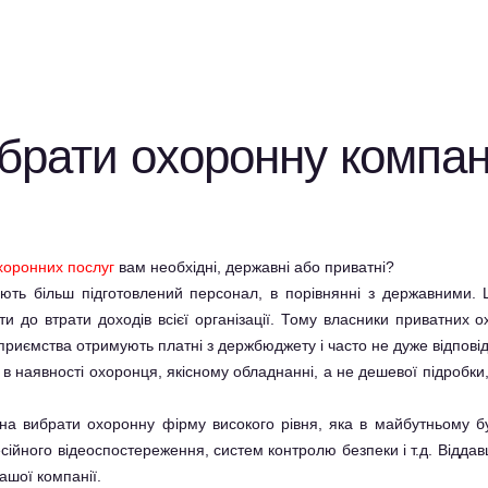
брати охоронну компан
хоронних послуг
вам необхідні, державні або приватні?
ають більш підготовлений персонал, в порівнянні з державними. 
и до втрати доходів всієї організації. Тому власники приватних 
дприємства отримують платні з держбюджету і часто не дуже відпові
в наявності охоронця, якісному обладнанні, а не дешевої підробки, т
на вибрати охоронну фірму високого рівня, яка в майбутньому б
ійного відеоспостереження, систем контролю безпеки і т.д. Віддав
вашої компанії.