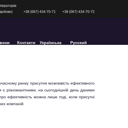
ператорів:
одобово)
+38 (067) 434-70-71
+38 (067) 434-70-72
вини
Контакти
Українська
Русский
учасному ринку присутня можливість ефективного
ня є різноманітними, на сьогоднішній день даними
ро ефективність можна лише тоді, коли присутні
них компаній.