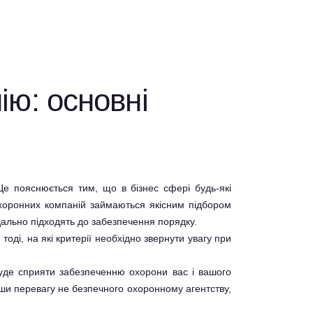
ію: основні
Це пояснюється тим, що в бізнес сфері будь-які
охоронних компаній займаються якісним підбором
дально підходять до забезпечення порядку.
оді, на які критерії необхідно звернути увагу при
уде сприяти забезпеченню охорони вас і вашого
ши перевагу не безпечного охоронному агентству,