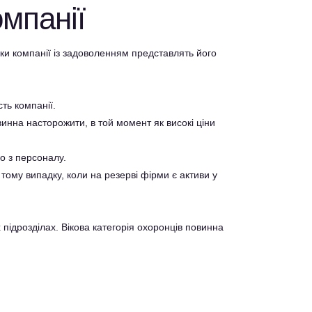
омпанії
и компанії із задоволенням представлять його
сть компанії.
инна насторожити, в той момент як високі ціни
бо з персоналу.
 тому випадку, коли на резерві фірми є активи у
 підрозділах. Вікова категорія охоронців повинна