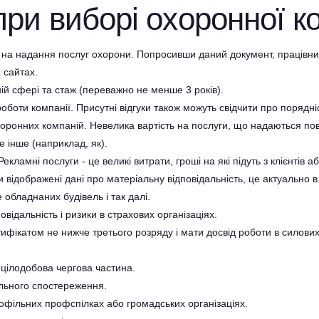
 при виборі охоронної к
на надання послуг охорони. Попросивши даний документ, працівник
 сайтах.
ій сфері та стаж (переважно не менше 3 років).
роботи компанії. Присутні відгуки також можуть свідчити про порядні
хоронних компаній. Невелика вартість на послуги, що надаються пов
е інше (наприклад, як).
Рекламні послуги - це великі витрати, гроші на які підуть з клієнтів а
 відображені дані про матеріальну відповідальність, це актуально в
 обладнаних будівель і так далі.
відальність і ризики в страхових організаціях.
тифікатом не нижче третього розряду і мати досвід роботи в силових
 цілодобова чергова частина.
ального спостереження.
офільних профспілках або громадських організаціях.